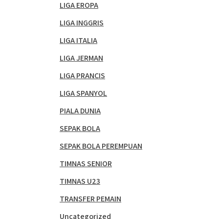
LIGA EROPA
LIGA INGGRIS
LIGA ITALIA
LIGA JERMAN
LIGA PRANCIS
LIGA SPANYOL
PIALA DUNIA
SEPAK BOLA
SEPAK BOLA PEREMPUAN
TIMNAS SENIOR
TIMNAS U23
TRANSFER PEMAIN
Uncategorized