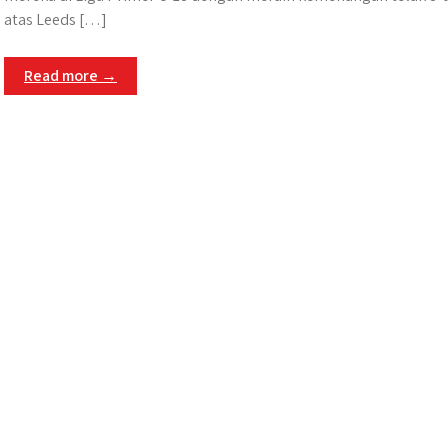
atas Leeds […]
Read more →