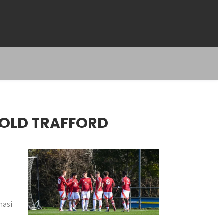
 OLD TRAFFORD
nasi
0