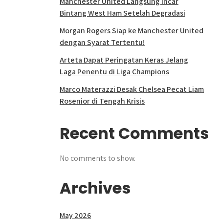
Manchester United Langsung Incar
Bintang West Ham Setelah Degradasi
Morgan Rogers Siap ke Manchester United
dengan Syarat Tertentu!
Arteta Dapat Peringatan Keras Jelang
Laga Penentu di Liga Champions
Marco Materazzi Desak Chelsea Pecat Liam
Rosenior di Tengah Krisis
Recent Comments
No comments to show.
Archives
May 2026