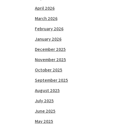
April 2026
March 2026
February 2026
January 2026
December 2025
November 2025
October 2025
September 2025
August 2025
July 2025
June 2025
May 2025