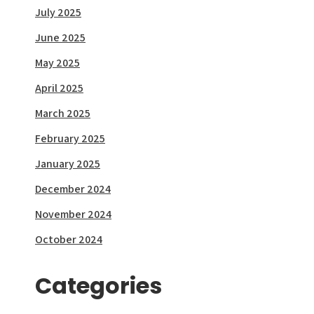
July 2025
June 2025
May 2025
April 2025
March 2025
February 2025
January 2025
December 2024
November 2024
October 2024
Categories