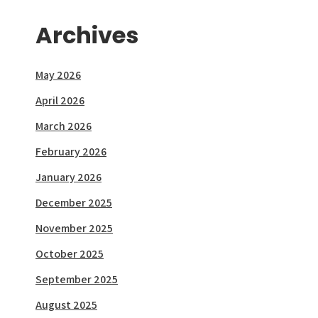
Archives
May 2026
April 2026
March 2026
February 2026
January 2026
December 2025
November 2025
October 2025
September 2025
August 2025