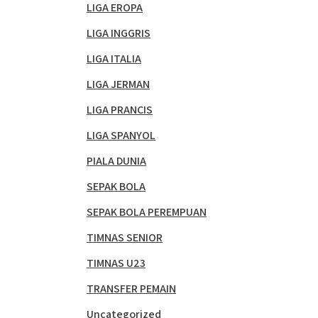
LIGA EROPA
LIGA INGGRIS
LIGA ITALIA
LIGA JERMAN
LIGA PRANCIS
LIGA SPANYOL
PIALA DUNIA
SEPAK BOLA
SEPAK BOLA PEREMPUAN
TIMNAS SENIOR
TIMNAS U23
TRANSFER PEMAIN
Uncategorized