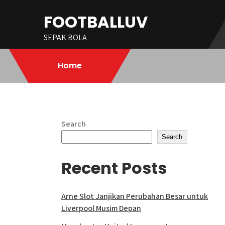
Skip
FOOTBALLUV
to
content
SEPAK BOLA
Home
Search
Search
Recent Posts
Arne Slot Janjikan Perubahan Besar untuk
Liverpool Musim Depan