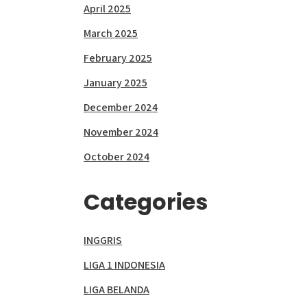
April 2025
March 2025
February 2025
January 2025
December 2024
November 2024
October 2024
Categories
INGGRIS
LIGA 1 INDONESIA
LIGA BELANDA