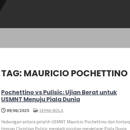
TAG:
MAURICIO POCHETTINO
Pochettino vs Pulisic: Ujian Berat untuk
USMNT Menuju Piala Dunia
09/06/2025
SEPAK BOLA
Hubungan antara pelatih USMNT Mauricio Pochettino dan bintan
timnas Christian Pulisic menjadi sorotan menjelang Piala Dunia