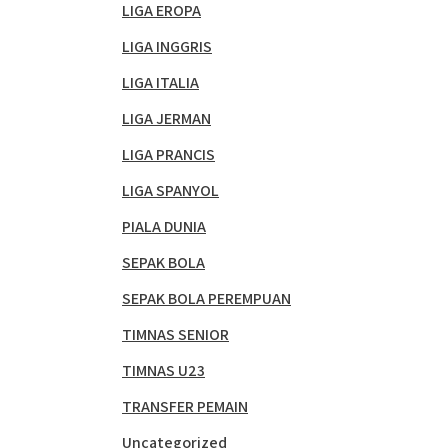
LIGA EROPA
LIGA INGGRIS
LIGA ITALIA
LIGA JERMAN
LIGA PRANCIS
LIGA SPANYOL
PIALA DUNIA
SEPAK BOLA
SEPAK BOLA PEREMPUAN
TIMNAS SENIOR
TIMNAS U23
TRANSFER PEMAIN
Uncategorized