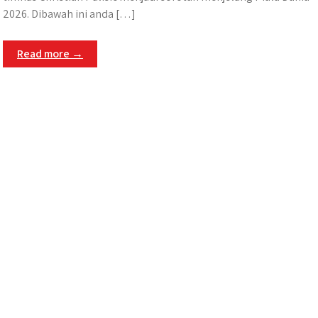
2026. Dibawah ini anda […]
Read more →