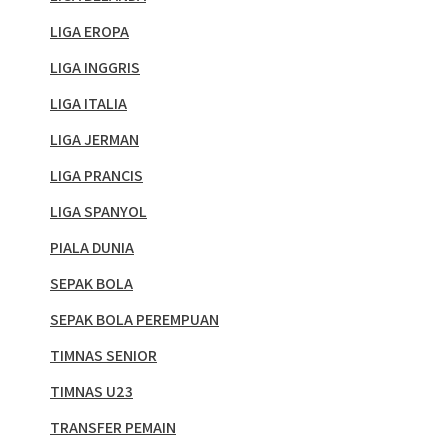
LIGA EROPA
LIGA INGGRIS
LIGA ITALIA
LIGA JERMAN
LIGA PRANCIS
LIGA SPANYOL
PIALA DUNIA
SEPAK BOLA
SEPAK BOLA PEREMPUAN
TIMNAS SENIOR
TIMNAS U23
TRANSFER PEMAIN