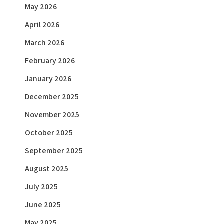
May 2026
April 2026
March 2026
February 2026
January 2026
December 2025
November 2025
October 2025
September 2025
August 2025
July 2025
June 2025
May 2025