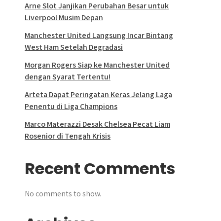
Arne Slot Janjikan Perubahan Besar untuk
Liverpool Musim Depan
Manchester United Langsung Incar Bintang
West Ham Setelah Degradasi
Morgan Rogers Siap ke Manchester United
dengan Syarat Tertentu!
Arteta Dapat Peringatan Keras Jelang Laga
Penentu di Liga Champions
Marco Materazzi Desak Chelsea Pecat Liam
Rosenior di Tengah Krisis
Recent Comments
No comments to show.