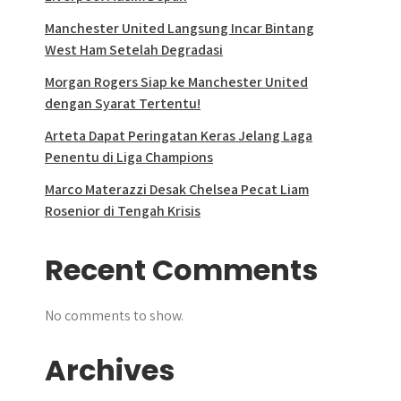
Manchester United Langsung Incar Bintang
West Ham Setelah Degradasi
Morgan Rogers Siap ke Manchester United
dengan Syarat Tertentu!
Arteta Dapat Peringatan Keras Jelang Laga
Penentu di Liga Champions
Marco Materazzi Desak Chelsea Pecat Liam
Rosenior di Tengah Krisis
Recent Comments
No comments to show.
Archives