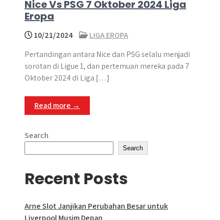
Nice Vs PSG 7 Oktober 2024 Liga
Eropa
10/21/2024
LIGA EROPA
Pertandingan antara Nice dan PSG selalu menjadi
sorotan di Ligue 1, dan pertemuan mereka pada 7
Oktober 2024 di Liga […]
Read more →
Search
Search
Recent Posts
Arne Slot Janjikan Perubahan Besar untuk
Liverpool Musim Depan