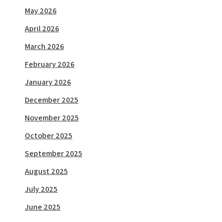
May 2026
April 2026
March 2026
February 2026
January 2026
December 2025
November 2025
October 2025
September 2025
August 2025
July 2025
June 2025