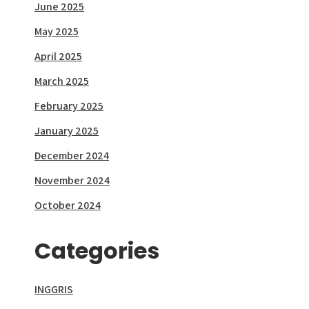
June 2025
May 2025
April 2025
March 2025
February 2025
January 2025
December 2024
November 2024
October 2024
Categories
INGGRIS