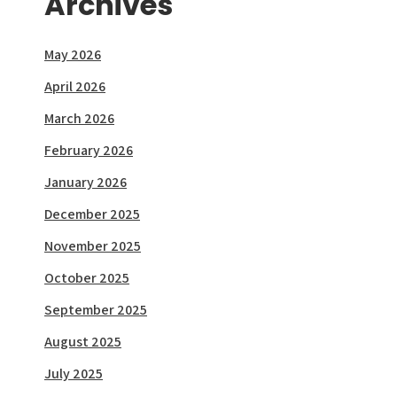
Archives
May 2026
April 2026
March 2026
February 2026
January 2026
December 2025
November 2025
October 2025
September 2025
August 2025
July 2025