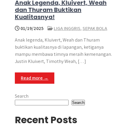
Anak Legenda, Kluivert, Weah
dan Thuram Buktikan
Kualitasnya!
01/19/2025
LIGA INGGRIS
,
SEPAK BOLA
Anak legenda, Kluivert, Weah dan Thuram
buktikan kualitasnya di lapangan, ketiganya
mampu membawa timnya meraih kemenangan.
Justin Kluivert, Timothy Weah, […]
Read more →
Search
Search
Recent Posts