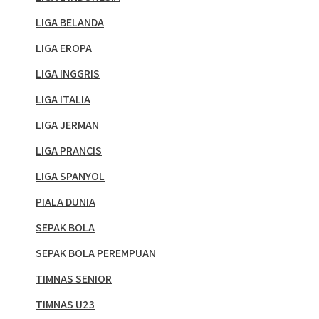
LIGA BELANDA
LIGA EROPA
LIGA INGGRIS
LIGA ITALIA
LIGA JERMAN
LIGA PRANCIS
LIGA SPANYOL
PIALA DUNIA
SEPAK BOLA
SEPAK BOLA PEREMPUAN
TIMNAS SENIOR
TIMNAS U23