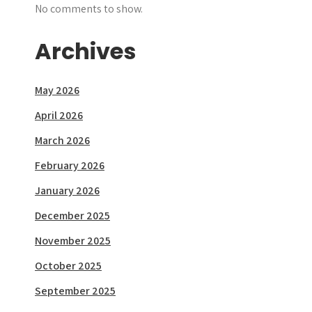
No comments to show.
Archives
May 2026
April 2026
March 2026
February 2026
January 2026
December 2025
November 2025
October 2025
September 2025