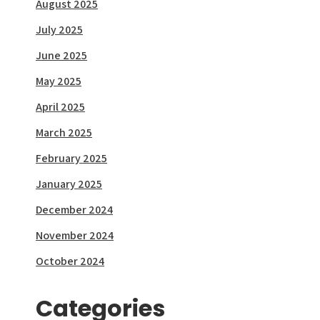
August 2025
July 2025
June 2025
May 2025
April 2025
March 2025
February 2025
January 2025
December 2024
November 2024
October 2024
Categories