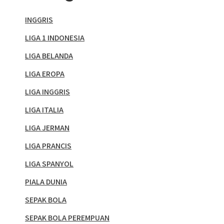
INGGRIS
LIGA 1 INDONESIA
LIGA BELANDA
LIGA EROPA
LIGA INGGRIS
LIGA ITALIA
LIGA JERMAN
LIGA PRANCIS
LIGA SPANYOL
PIALA DUNIA
SEPAK BOLA
SEPAK BOLA PEREMPUAN