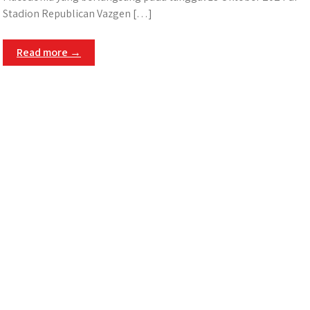
Stadion Republican Vazgen […]
Read more →