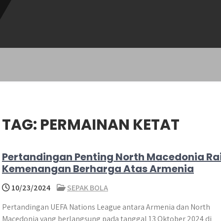
TAG:
PERMAINAN KETAT
Pertandingan Penting North Macedonia Ra
Kemenangan Berharga Atas Armenia
10/23/2024
SEPAK BOLA
Pertandingan UEFA Nations League antara Armenia dan North
Macedonia yang berlangsung pada tanggal 13 Oktober 2024 di