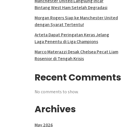
Manchester United Langsung Incar
Bintang West Ham Setelah Degradasi
Morgan Rogers Siap ke Manchester United
dengan Syarat Tertentu!
Arteta Dapat Peringatan Keras Jelang
Laga Penentu di Liga Champions
Marco Materazzi Desak Chelsea Pecat Liam
Rosenior di Tengah Krisis
Recent Comments
No comments to show.
Archives
May 2026