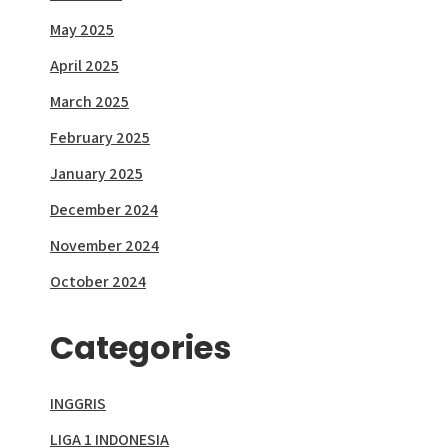
May 2025
April 2025
March 2025
February 2025
January 2025
December 2024
November 2024
October 2024
Categories
INGGRIS
LIGA 1 INDONESIA