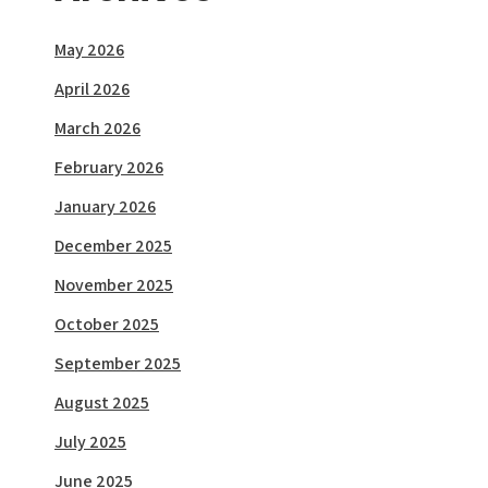
May 2026
April 2026
March 2026
February 2026
January 2026
December 2025
November 2025
October 2025
September 2025
August 2025
July 2025
June 2025