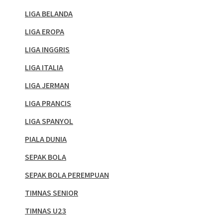
LIGA BELANDA
LIGA EROPA
LIGA INGGRIS
LIGA ITALIA
LIGA JERMAN
LIGA PRANCIS
LIGA SPANYOL
PIALA DUNIA
SEPAK BOLA
SEPAK BOLA PEREMPUAN
TIMNAS SENIOR
TIMNAS U23