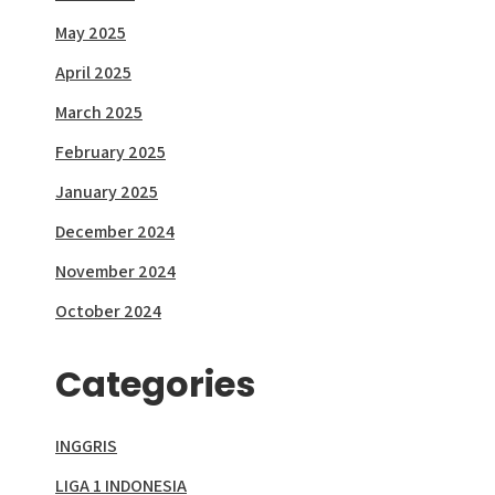
May 2025
April 2025
March 2025
February 2025
January 2025
December 2024
November 2024
October 2024
Categories
INGGRIS
LIGA 1 INDONESIA