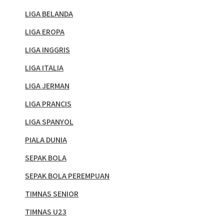
LIGA BELANDA
LIGA EROPA
LIGA INGGRIS
LIGA ITALIA
LIGA JERMAN
LIGA PRANCIS
LIGA SPANYOL
PIALA DUNIA
SEPAK BOLA
SEPAK BOLA PEREMPUAN
TIMNAS SENIOR
TIMNAS U23