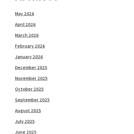
May 2026
April 2026
March 2026
February 2026
January 2026
December 2025
November 2025
October 2025
September 2025
August 2025
July 2025
June 2025