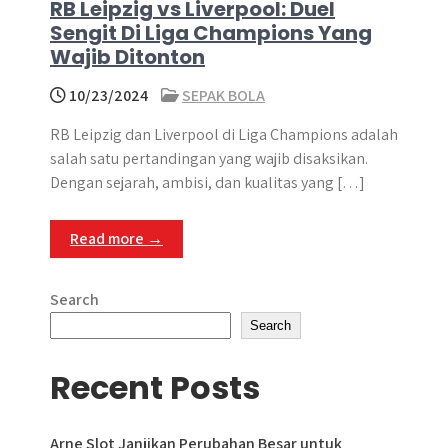
RB Leipzig vs Liverpool: Duel
Sengit Di Liga Champions Yang
Wajib Ditonton
10/23/2024
SEPAK BOLA
RB Leipzig dan Liverpool di Liga Champions adalah
salah satu pertandingan yang wajib disaksikan.
Dengan sejarah, ambisi, dan kualitas yang […]
Read more →
Search
Search
Recent Posts
Arne Slot Janjikan Perubahan Besar untuk