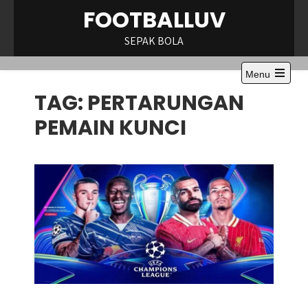
Skip
FOOTBALLUV
to
content
SEPAK BOLA
Menu
TAG:
PERTARUNGAN
PEMAIN KUNCI