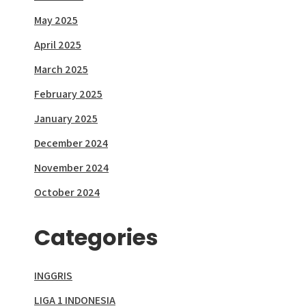
May 2025
April 2025
March 2025
February 2025
January 2025
December 2024
November 2024
October 2024
Categories
INGGRIS
LIGA 1 INDONESIA