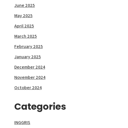
June 2025
May 2025
April 2025
March 2025
February 2025
January 2025
December 2024
November 2024
October 2024
Categories
INGGRIS