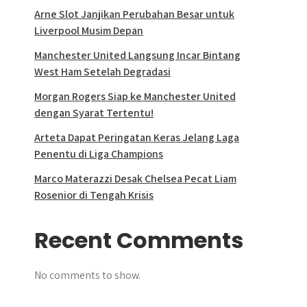
Arne Slot Janjikan Perubahan Besar untuk
Liverpool Musim Depan
Manchester United Langsung Incar Bintang
West Ham Setelah Degradasi
Morgan Rogers Siap ke Manchester United
dengan Syarat Tertentu!
Arteta Dapat Peringatan Keras Jelang Laga
Penentu di Liga Champions
Marco Materazzi Desak Chelsea Pecat Liam
Rosenior di Tengah Krisis
Recent Comments
No comments to show.