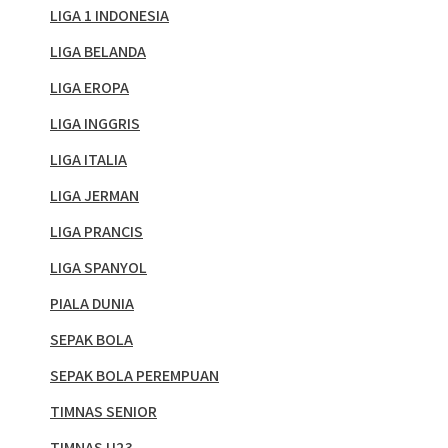
LIGA 1 INDONESIA
LIGA BELANDA
LIGA EROPA
LIGA INGGRIS
LIGA ITALIA
LIGA JERMAN
LIGA PRANCIS
LIGA SPANYOL
PIALA DUNIA
SEPAK BOLA
SEPAK BOLA PEREMPUAN
TIMNAS SENIOR
TIMNAS U23