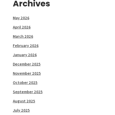
Archives
May 2026
April 2026
March 2026
February 2026
January 2026
December 2025
November 2025
October 2025
September 2025
August 2025
July 2025