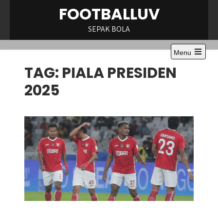
Skip
FOOTBALLUV
to
content
SEPAK BOLA
Menu
Open
TAG:
PIALA PRESIDEN
the
main
menu
2025