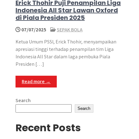
Erick Thohir Puji Penampilan Liga
Indonesia All Star Lawan Oxford
di Piala Presiden 2025
07/07/2025
SEPAK BOLA
Ketua Umum PSSI, Erick Thohir, menyampaikan
apresiasi tinggi terhadap penampilan tim Liga
Indonesia All Star dalam laga pembuka Piala
Presiden […]
Read more →
Search
Search
Recent Posts