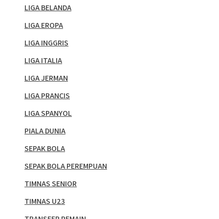
LIGA BELANDA
LIGA EROPA
LIGA INGGRIS
LIGA ITALIA
LIGA JERMAN
LIGA PRANCIS
LIGA SPANYOL
PIALA DUNIA
SEPAK BOLA
SEPAK BOLA PEREMPUAN
TIMNAS SENIOR
TIMNAS U23
TRANSFER PEMAIN