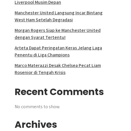
Liverpool Musim Depan
Manchester United Langsung Incar Bintang
West Ham Setelah Degradasi
Morgan Rogers Siap ke Manchester United
dengan Syarat Tertentu!
Arteta Dapat Peringatan Keras Jelang Laga
Penentu di Liga Champions
Marco Materazzi Desak Chelsea Pecat Liam
Rosenior di Tengah Krisis
Recent Comments
No comments to show.
Archives