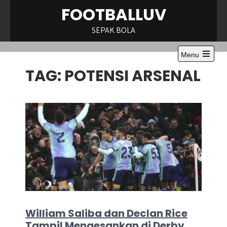
Skip
FOOTBALLUV
to
content
SEPAK BOLA
Menu
Open
TAG:
POTENSI ARSENAL
the
main
menu
William Saliba dan Declan Rice
Tampil Mengesankan di Derby