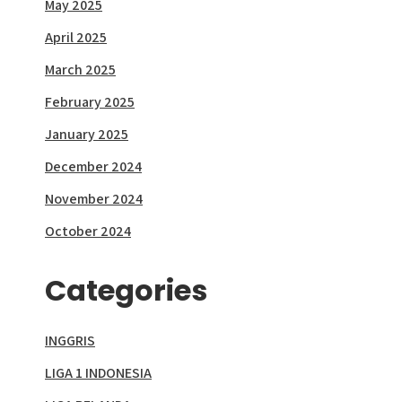
May 2025
April 2025
March 2025
February 2025
January 2025
December 2024
November 2024
October 2024
Categories
INGGRIS
LIGA 1 INDONESIA