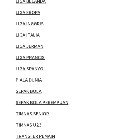
LIGA BELANDA
LIGA EROPA
LIGA INGGRIS
LIGA ITALIA
LIGA JERMAN
LIGA PRANCIS
LIGA SPANYOL
PIALA DUNIA
SEPAK BOLA
SEPAK BOLA PEREMPUAN
TIMNAS SENIOR
TIMNAS U23
TRANSFER PEMAIN