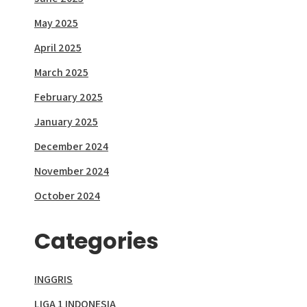
May 2025
April 2025
March 2025
February 2025
January 2025
December 2024
November 2024
October 2024
Categories
INGGRIS
LIGA 1 INDONESIA