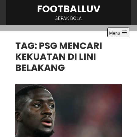
Skip
FOOTBALLUV
to
content
SEPAK BOLA
Menu
Open
TAG:
PSG MENCARI
the
main
menu
KEKUATAN DI LINI
BELAKANG