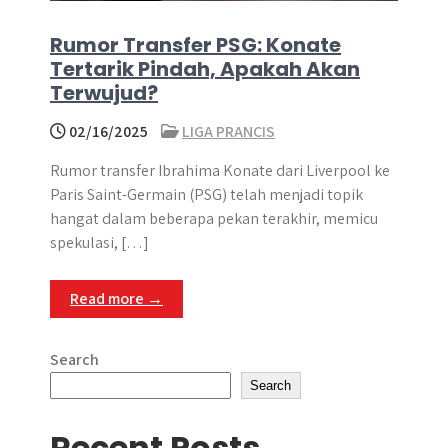
Rumor Transfer PSG: Konate
Tertarik Pindah, Apakah Akan
Terwujud?
02/16/2025
LIGA PRANCIS
Rumor transfer Ibrahima Konate dari Liverpool ke
Paris Saint-Germain (PSG) telah menjadi topik
hangat dalam beberapa pekan terakhir, memicu
spekulasi, […]
Read more →
Search
Search
Recent Posts