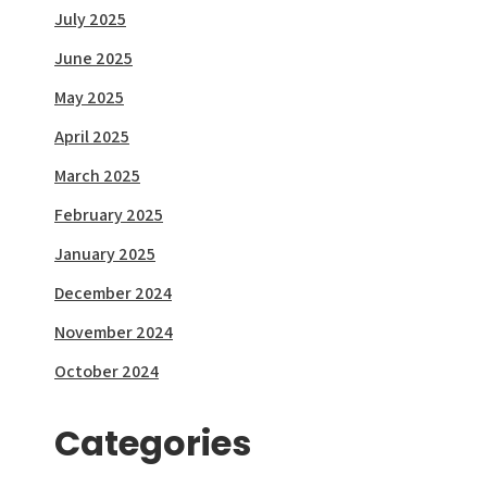
July 2025
June 2025
May 2025
April 2025
March 2025
February 2025
January 2025
December 2024
November 2024
October 2024
Categories