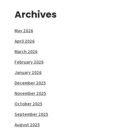
Archives
May 2026
April 2026
March 2026
February 2026
January 2026
December 2025
November 2025
October 2025
September 2025
August 2025