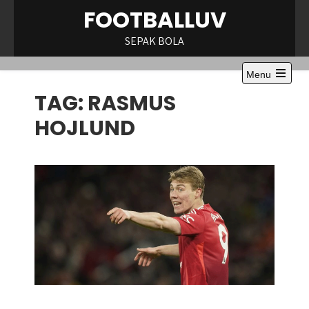
Skip
FOOTBALLUV
to
content
SEPAK BOLA
Menu
Open
TAG:
RASMUS
the
main
menu
HOJLUND