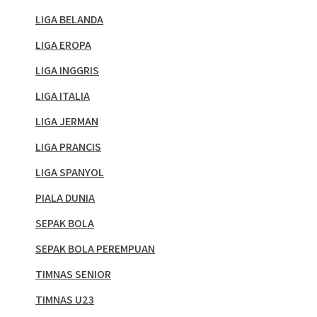
LIGA BELANDA
LIGA EROPA
LIGA INGGRIS
LIGA ITALIA
LIGA JERMAN
LIGA PRANCIS
LIGA SPANYOL
PIALA DUNIA
SEPAK BOLA
SEPAK BOLA PEREMPUAN
TIMNAS SENIOR
TIMNAS U23