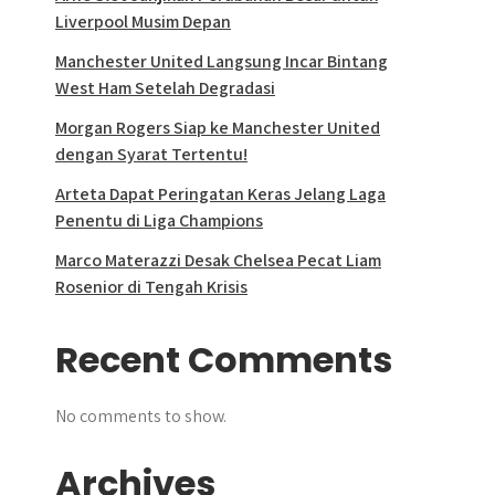
Liverpool Musim Depan
Manchester United Langsung Incar Bintang
West Ham Setelah Degradasi
Morgan Rogers Siap ke Manchester United
dengan Syarat Tertentu!
Arteta Dapat Peringatan Keras Jelang Laga
Penentu di Liga Champions
Marco Materazzi Desak Chelsea Pecat Liam
Rosenior di Tengah Krisis
Recent Comments
No comments to show.
Archives