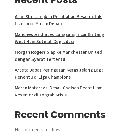
Arne Slot Janjikan Perubahan Besar untuk
Liverpool Musim Depan
Manchester United Langsung Incar Bintang
West Ham Setelah Degradasi
Morgan Rogers Siap ke Manchester United
dengan Syarat Tertentu!
Arteta Dapat Peringatan Keras Jelang Laga
Penentu di Liga Champions
Marco Materazzi Desak Chelsea Pecat Liam
Rosenior di Tengah Krisis
Recent Comments
No comments to show.