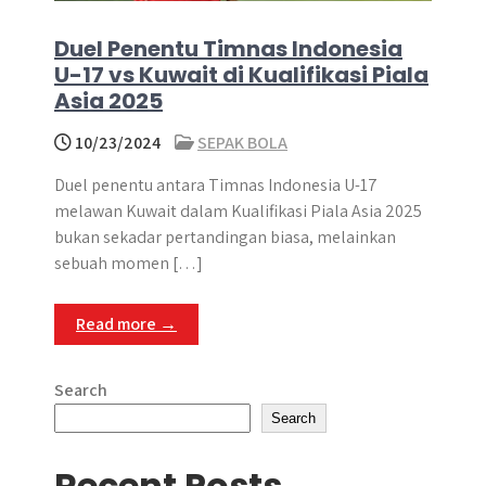
Duel Penentu Timnas Indonesia
U-17 vs Kuwait di Kualifikasi Piala
Asia 2025
10/23/2024
SEPAK BOLA
Duel penentu antara Timnas Indonesia U-17
melawan Kuwait dalam Kualifikasi Piala Asia 2025
bukan sekadar pertandingan biasa, melainkan
sebuah momen […]
Read more →
Search
Search
Recent Posts