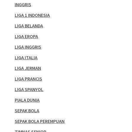
INGGRIS
LIGA 1 INDONESIA
LIGA BELANDA
LIGA EROPA
LIGA INGGRIS
LIGA ITALIA
LIGA JERMAN
LIGA PRANCIS
LIGA SPANYOL
PIALA DUNIA
SEPAK BOLA
SEPAK BOLA PEREMPUAN
TIMNAS SENIOR