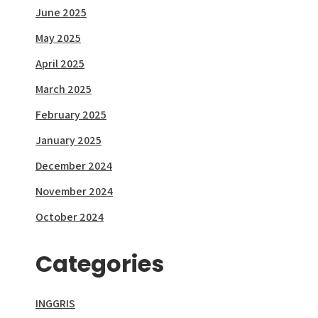
June 2025
May 2025
April 2025
March 2025
February 2025
January 2025
December 2024
November 2024
October 2024
Categories
INGGRIS