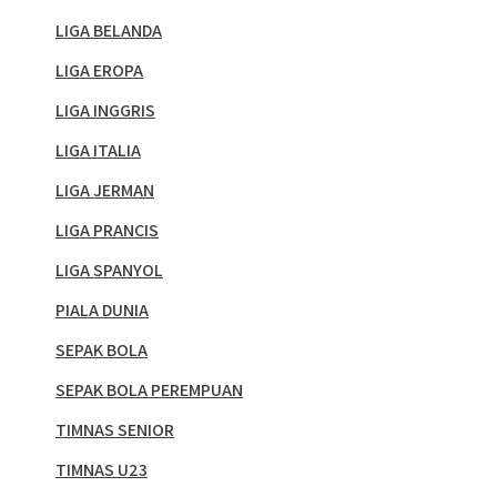
LIGA BELANDA
LIGA EROPA
LIGA INGGRIS
LIGA ITALIA
LIGA JERMAN
LIGA PRANCIS
LIGA SPANYOL
PIALA DUNIA
SEPAK BOLA
SEPAK BOLA PEREMPUAN
TIMNAS SENIOR
TIMNAS U23