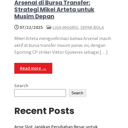
Arsenal di Bursa Transfer:
Strategi Mikel Arteta untuk
Musim Depan
07/22/2025
LIGA INGGRIS
,
SEPAK BOLA
Mikel Arteta mengonfirmasi bahwa Arsenal masih
aktif di bursa transfer musim panas ini, dengan
Sporting CP striker Viktor Gyokeres sebagai […]
Read more →
Search
Search
Recent Posts
Arne Slot Janjikan Perubahan Besar untuk