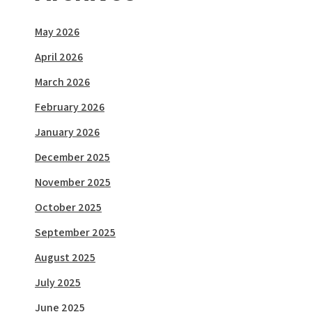
May 2026
April 2026
March 2026
February 2026
January 2026
December 2025
November 2025
October 2025
September 2025
August 2025
July 2025
June 2025