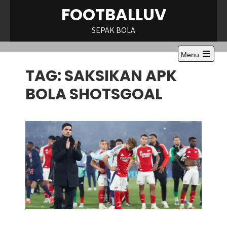
Skip
FOOTBALLUV
to
content
SEPAK BOLA
Menu
Open
TAG:
SAKSIKAN APK
the
main
menu
BOLA SHOTSGOAL