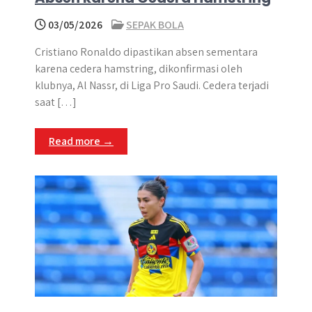
03/05/2026
SEPAK BOLA
Cristiano Ronaldo dipastikan absen sementara
karena cedera hamstring, dikonfirmasi oleh
klubnya, Al Nassr, di Liga Pro Saudi. Cedera terjadi
saat […]
Read more →