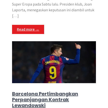
Super Eropa pada Sabtu lalu. Presiden klub, Joan
Laporta, menegaskan keputusan ini diambil untuk
[…]
Read more →
Barcelona Pertimbangkan
Perpanjangan Kontrak
Lewandowski