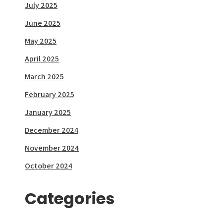
July 2025
June 2025
May 2025
April 2025
March 2025
February 2025
January 2025
December 2024
November 2024
October 2024
Categories