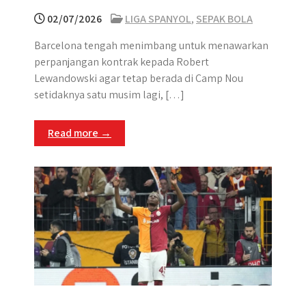
02/07/2026
LIGA SPANYOL
,
SEPAK BOLA
Barcelona tengah menimbang untuk menawarkan
perpanjangan kontrak kepada Robert
Lewandowski agar tetap berada di Camp Nou
setidaknya satu musim lagi, […]
Read more →