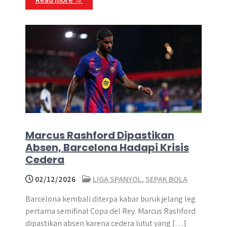
Marcus Rashford Dipastikan
Absen, Barcelona Hadapi Krisis
Cedera
02/12/2026
LIGA SPANYOL
,
SEPAK BOLA
Barcelona kembali diterpa kabar buruk jelang leg
pertama semifinal Copa del Rey. Marcus Rashford
dipastikan absen karena cedera lutut yang […]