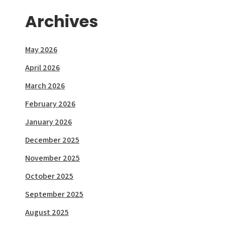
Archives
May 2026
April 2026
March 2026
February 2026
January 2026
December 2025
November 2025
October 2025
September 2025
August 2025