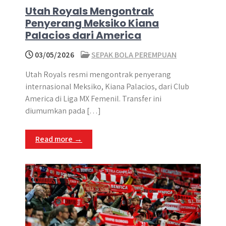
Utah Royals Mengontrak
Penyerang Meksiko Kiana
Palacios dari America
03/05/2026
SEPAK BOLA PEREMPUAN
Utah Royals resmi mengontrak penyerang
internasional Meksiko, Kiana Palacios, dari Club
America di Liga MX Femenil. Transfer ini
diumumkan pada […]
Read more →