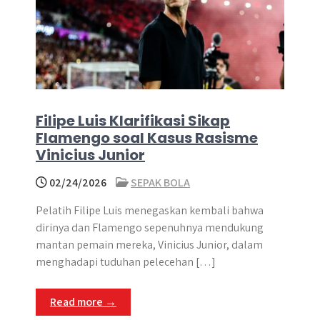
Filipe Luis Klarifikasi Sikap
Flamengo soal Kasus Rasisme
Vinicius Junior
02/24/2026
SEPAK BOLA
Pelatih Filipe Luis menegaskan kembali bahwa
dirinya dan Flamengo sepenuhnya mendukung
mantan pemain mereka, Vinicius Junior, dalam
menghadapi tuduhan pelecehan […]
Read more →