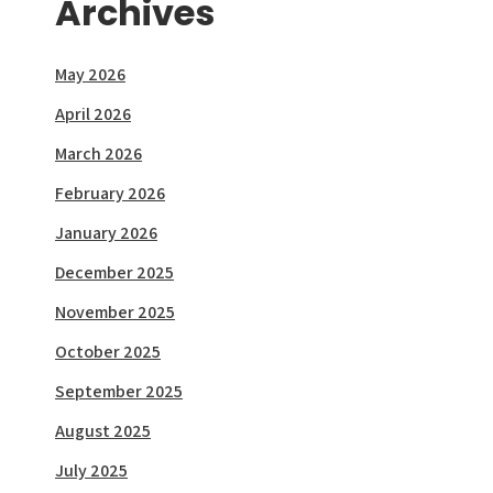
Archives
May 2026
April 2026
March 2026
February 2026
January 2026
December 2025
November 2025
October 2025
September 2025
August 2025
July 2025