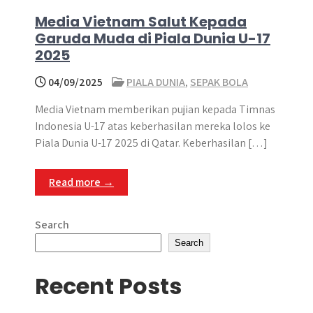
Media Vietnam Salut Kepada
Garuda Muda di Piala Dunia U-17
2025
04/09/2025
PIALA DUNIA
,
SEPAK BOLA
Media Vietnam memberikan pujian kepada Timnas
Indonesia U-17 atas keberhasilan mereka lolos ke
Piala Dunia U-17 2025 di Qatar. Keberhasilan […]
Read more →
Search
Search
Recent Posts