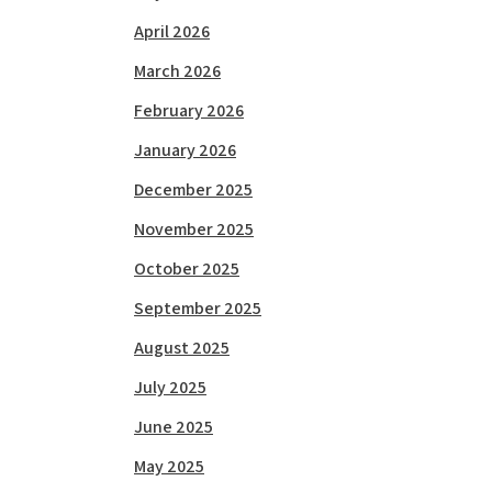
April 2026
March 2026
February 2026
January 2026
December 2025
November 2025
October 2025
September 2025
August 2025
July 2025
June 2025
May 2025