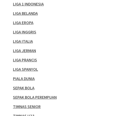
LIGA 1 INDONESIA
LIGA BELANDA
LIGA EROPA
LIGA INGGRIS
LIGA ITALIA
LIGA JERMAN
LIGA PRANCIS
LIGA SPANYOL
PIALA DUNIA
SEPAK BOLA
SEPAK BOLA PEREMPUAN
TIMNAS SENIOR
TIMNAS U23