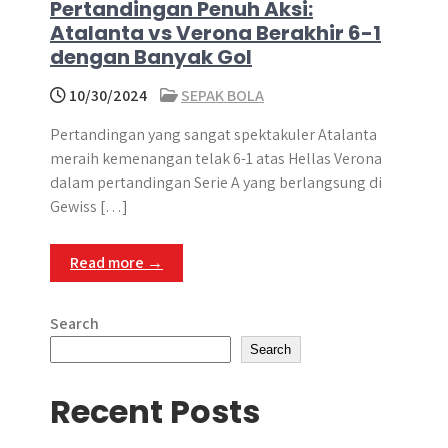
Pertandingan Penuh Aksi:
Atalanta vs Verona Berakhir 6-1
dengan Banyak Gol
10/30/2024
SEPAK BOLA
Pertandingan yang sangat spektakuler Atalanta
meraih kemenangan telak 6-1 atas Hellas Verona
dalam pertandingan Serie A yang berlangsung di
Gewiss […]
Read more →
Search
Search
Recent Posts