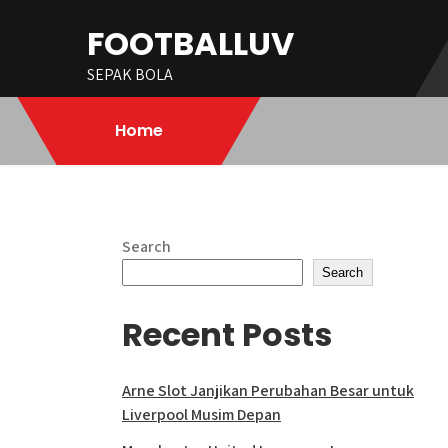
Skip
FOOTBALLUV
to
content
SEPAK BOLA
Home
Search
Search
Recent Posts
Arne Slot Janjikan Perubahan Besar untuk
Liverpool Musim Depan