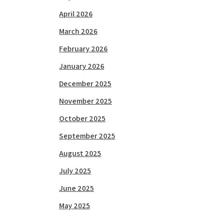
April 2026
March 2026
February 2026
January 2026
December 2025
November 2025
October 2025
September 2025
August 2025
July 2025
June 2025
May 2025