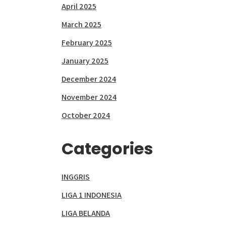
April 2025
March 2025
February 2025
January 2025
December 2024
November 2024
October 2024
Categories
INGGRIS
LIGA 1 INDONESIA
LIGA BELANDA