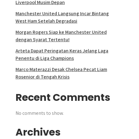
Liverpool Musim Depan
Manchester United Langsung Incar Bintang
West Ham Setelah Degradasi
Morgan Rogers Siap ke Manchester United
dengan Syarat Tertentu!
Arteta Dapat Peringatan Keras Jelang Laga
Penentu di Liga Champions
Marco Materazzi Desak Chelsea Pecat Liam
Rosenior di Tengah Krisis
Recent Comments
No comments to show.
Archives