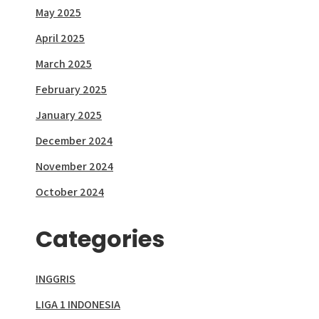
May 2025
April 2025
March 2025
February 2025
January 2025
December 2024
November 2024
October 2024
Categories
INGGRIS
LIGA 1 INDONESIA