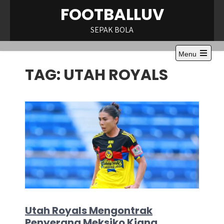
Skip
FOOTBALLUV
to
content
SEPAK BOLA
Menu
Open
TAG:
UTAH ROYALS
the
main
menu
Utah Royals Mengontrak
Penyerang Meksiko Kiana