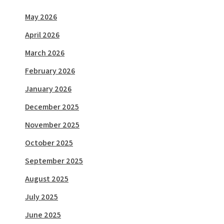
May 2026
April 2026
March 2026
February 2026
January 2026
December 2025
November 2025
October 2025
September 2025
August 2025
July 2025
June 2025