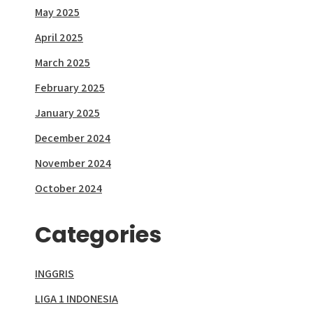
May 2025
April 2025
March 2025
February 2025
January 2025
December 2024
November 2024
October 2024
Categories
INGGRIS
LIGA 1 INDONESIA