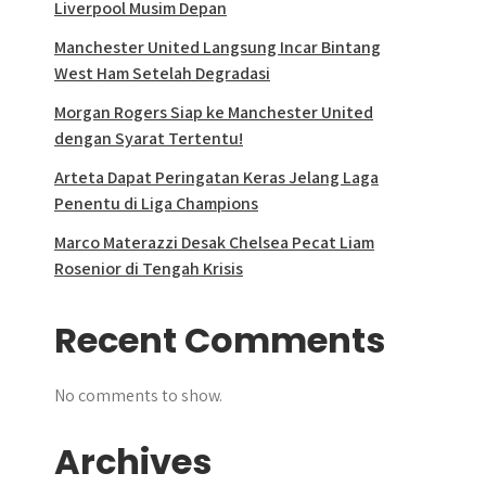
Liverpool Musim Depan
Manchester United Langsung Incar Bintang
West Ham Setelah Degradasi
Morgan Rogers Siap ke Manchester United
dengan Syarat Tertentu!
Arteta Dapat Peringatan Keras Jelang Laga
Penentu di Liga Champions
Marco Materazzi Desak Chelsea Pecat Liam
Rosenior di Tengah Krisis
Recent Comments
No comments to show.
Archives