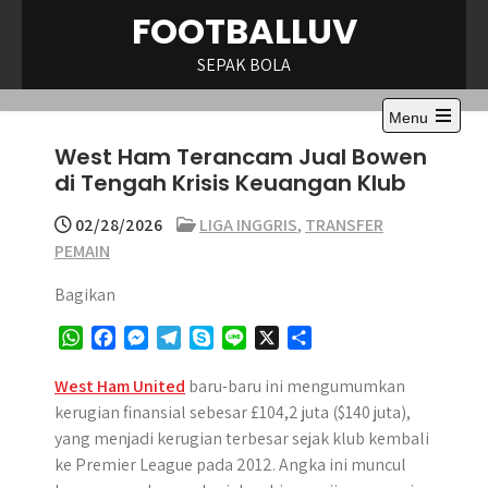
Skip
FOOTBALLUV
to
content
SEPAK BOLA
Menu
Open
West Ham Terancam Jual Bowen
the
main
di Tengah Krisis Keuangan Klub
menu
02/28/2026
LIGA INGGRIS
,
TRANSFER
PEMAIN
Bagikan
W
F
M
T
S
L
X
S
h
a
e
e
k
i
h
a
c
s
l
y
n
a
West Ham United
baru-baru ini mengumumkan
t
e
s
e
p
e
r
kerugian finansial sebesar £104,2 juta ($140 juta),
s
b
e
g
e
e
yang menjadi kerugian terbesar sejak klub kembali
A
o
n
r
ke Premier League pada 2012. Angka ini muncul
p
o
g
a