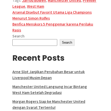
Tags:
Jarrod Bowen
,
Manchester United
,
Premier
League
,
West Ham
Post
Arsenal Disebut Favorit Utama Liga Champions
Menurut Simon Rolfes
navigation
Benfica Menskors 5 Penggemar karena Perilaku
Rasis
Search
Search
Recent Posts
Arne Slot Janjikan Perubahan Besar untuk
Liverpool Musim Depan
Manchester United Langsung Incar Bintang
West Ham Setelah Degradasi
Morgan Rogers Siap ke Manchester United
dengan Syarat Tertentu!