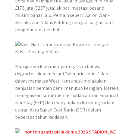
bersamaan dengan lonjakan biaya gaji mencapai
p
k
e
m
£176 juta ($237 juta) akibat investasi besar di
r
musim panas lalu. Pemain seperti Aaron Wan-
Bissaka dan Niklas Fullkrug menjadi bagian dari
pengeluaran tersebut.
Manajemen klub memperingatkan bahwa
degradasi akan menjadi “skenario serius” dan
dapat memaksa West Ham untuk melakukan
penjualan pemain demi menutup kerugian. Mereka
menegaskan komitmen terhadap aturan Financial
Fair Play (FFP) dan menyiapkan diri menghadapi
aturan baru Squad Cost Ratio (SCR) dalam
beberapa tahun ke depan.