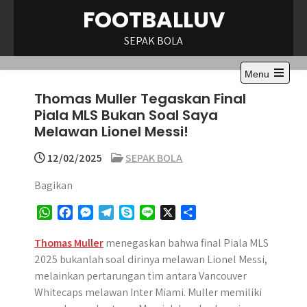
Skip
FOOTBALLUV
to
content
SEPAK BOLA
Menu
Open
Thomas Muller Tegaskan Final
the
main
Piala MLS Bukan Soal Saya
menu
Melawan Lionel Messi!
12/02/2025
SEPAK BOLA
Bagikan
W
F
M
T
S
L
X
S
h
a
e
e
k
i
h
a
c
s
l
y
n
a
Thomas Muller
menegaskan bahwa final Piala MLS
t
e
s
e
p
e
r
2025 bukanlah soal dirinya melawan Lionel Messi,
s
b
e
g
e
e
melainkan pertarungan tim antara Vancouver
A
o
n
r
Whitecaps melawan Inter Miami. Muller memiliki
p
o
g
a