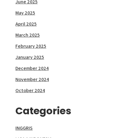
June 2025
May 2025
April 2025
March 2025
February 2025
January 2025
December 2024
November 2024
October 2024
Categories
INGGRIS