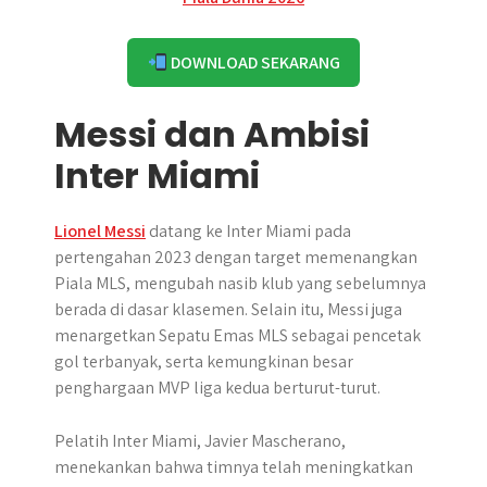
DOWNLOAD SEKARANG
Messi dan Ambisi
Inter Miami
Lionel Messi
datang ke Inter Miami pada
pertengahan 2023 dengan target memenangkan
Piala MLS, mengubah nasib klub yang sebelumnya
berada di dasar klasemen. Selain itu, Messi juga
menargetkan Sepatu Emas MLS sebagai pencetak
gol terbanyak, serta kemungkinan besar
penghargaan MVP liga kedua berturut-turut.
Pelatih Inter Miami, Javier Mascherano,
menekankan bahwa timnya telah meningkatkan