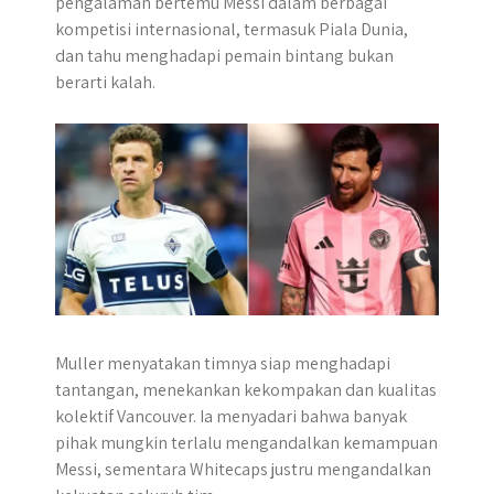
pengalaman bertemu Messi dalam berbagai
p
k
e
m
kompetisi internasional, termasuk Piala Dunia,
r
dan tahu menghadapi pemain bintang bukan
berarti kalah.
Muller menyatakan timnya siap menghadapi
tantangan, menekankan kekompakan dan kualitas
kolektif Vancouver. Ia menyadari bahwa banyak
pihak mungkin terlalu mengandalkan kemampuan
Messi, sementara Whitecaps justru mengandalkan