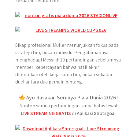
kekuatan seluruh tim.
Sikap profesional Muller menunjukkan fokus pada
strategi tim, bukan individu. Pengalamannya
menghadapi Messi di 10 pertandingan sebelumnya
memberi kepercayaan bahwa hasil akhir
ditentukan oleh kerja sama tim, bukan sekadar
duel antara dua pemain bintang.
Ayo Rasakan Serunya Piala Dunia 2026!
Nonton semua pertandingan tanpa batas lewat
LIVE STREAMING GRATIS
di
Aplikasi Shotsgoal
.