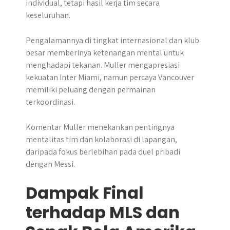
individual, tetapi hasil kerja tim secara
keseluruhan.
Pengalamannya di tingkat internasional dan klub
besar memberinya ketenangan mental untuk
menghadapi tekanan. Muller mengapresiasi
kekuatan Inter Miami, namun percaya Vancouver
memiliki peluang dengan permainan
terkoordinasi.
Komentar Muller menekankan pentingnya
mentalitas tim dan kolaborasi di lapangan,
daripada fokus berlebihan pada duel pribadi
dengan Messi.
Dampak Final
terhadap MLS dan