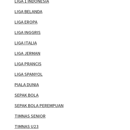
LIGA 1 INDONESIA
LIGA BELANDA
LIGA EROPA
LIGA INGGRIS
LIGA ITALIA
LIGA JERMAN
LIGA PRANCIS
LIGA SPANYOL
PIALA DUNIA
SEPAK BOLA
SEPAK BOLA PEREMPUAN
TIMNAS SENIOR
TIMNAS U23