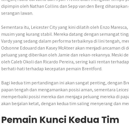
dipimpin oleh Nathan Collins dan Sepp van den Berg diharapkan
serangan lawan.
Sementara itu, Leicester City yang kini dilatih oleh Enzo Maresc
musim yang kurang stabil. Mereka datang dengan semangat tinggi
Vardy yang sedang dalam performa terbaiknya di lini tengah, me
Odsonne Edouard dan Kasey McAteer akan menjadi ancaman di
peluang yang diberikan oleh Jamie dan rekan-rekannya. Meski de
oleh Caleb Okoli dan Ricardo Pereira, sering kali rentan terhada
berhati-hati terhadap kecepatan pemain Brentford.
Bagi kedua tim pertandingan ini akan sangat penting, dengan Br
papan tengah dan mengamankan posisi aman, sementara Leice
memperbaiki posisi mereka dan menjaga peluang mereka di papan 
akan berjalan ketat, dengan kedua tim saling menyerang dan 
Pemain Kunci Kedua Tim