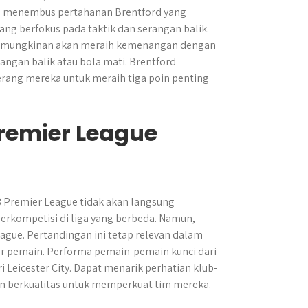
tan menembus pertahanan Brentford yang
ang berfokus pada taktik dan serangan balik.
d kemungkinan akan meraih kemenangan dengan
angan balik atau bola mati. Brentford
rang mereka untuk meraih tiga poin penting
emier League
13 Premier League tidak akan langsung
erkompetisi di liga yang berbeda. Namun,
gue. Pertandingan ini tetap relevan dalam
er pemain. Performa pemain-pemain kunci dari
i Leicester City. Dapat menarik perhatian klub-
n berkualitas untuk memperkuat tim mereka.