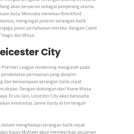
Yang akan berperan sebagai penyerang utama.
asaan bola. Mencoba menekan Brentford
Namun, mengingat potensi serangan balik
menjaga posisi pertahanan mereka. Dengan Caleb
Thiago dan Wissa.
eicester City
-13 Premier League cenderung mengarah pada
 pendekatan permainan yang disiplin.
g dan kemampuan serangan balik cepat
ini depan. Dengan dukungan dari Yoane Wissa
 Di sisi lain, Leicester City akan berusaha
n kreativitas Jamie Vardy di lini tengah
an dalam menghadapi serangan balik cepat
d dan Kasey McAteer akan memberikan ancaman