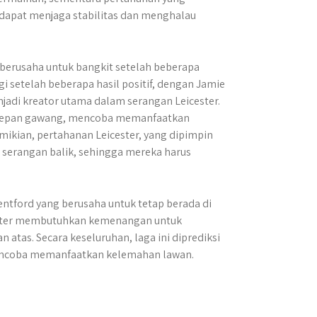
 dapat menjaga stabilitas dan menghalau
a, berusaha untuk bangkit setelah beberapa
 setelah beberapa hasil positif, dengan Jamie
njadi kreator utama dalam serangan Leicester.
 depan gawang, mencoba memanfaatkan
mikian, pertahanan Leicester, yang dipimpin
p serangan balik, sehingga mereka harus
entford yang berusaha untuk tetap berada di
ster membutuhkan kemenangan untuk
atas. Secara keseluruhan, laga ini diprediksi
mencoba memanfaatkan kelemahan lawan.