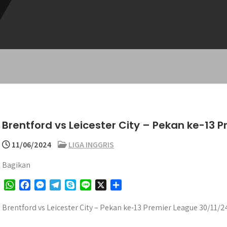
Brentford vs Leicester City – Pekan ke-13 
11/06/2024
LIGA INGGRIS
Bagikan
W
F
M
T
S
L
X
S
h
a
e
e
k
i
h
a
c
s
l
y
n
a
Brentford vs Leicester City – Pekan ke-13 Premier League 30/11/2
t
e
s
e
p
e
r