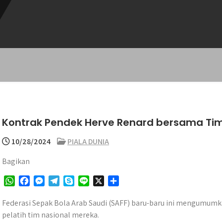
Kontrak Pendek Herve Renard bersama Ti
10/28/2024
PIALA DUNIA
Bagikan
W
F
M
T
S
L
X
S
h
a
e
e
k
i
h
a
c
s
l
y
n
a
Federasi Sepak Bola Arab Saudi (SAFF) baru-baru ini mengumum
t
e
s
e
p
e
r
pelatih tim nasional mereka.