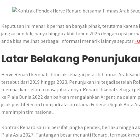
s
b
e
g
e
e
A
o
n
r
p
o
g
a
p
k
e
m
Keputusan ini menarik perhatian banyak pihak, terutama karena 
r
jangka pendek, hanya hingga akhir tahun 2025 dengan opsi perpa
anda bisa melihat berbagai informasi menarik lainnya seputar
F
Latar Belakang Penunjuka
Herve Renard kembali ditunjuk sebagai pelatih Timnas Arab Sa
tersebut dari 2019 hingga 2023. Penunjukan ini terjadi setelah R
memuaskan selama masa jabatannya. Renard dikenal sebagai pel
ke Piala Dunia 2022 dan bahkan mengalahkan Argentina dalam
jejak positif Renard menjadi alasan utama Federasi Sepak Bola A
memimpin tim nasional.
Kontrak Renard kali ini bersifat jangka pendek, berlaku hingga 
Piala Asia 2027. Tantangan besar menanti Renard, termasuk memp