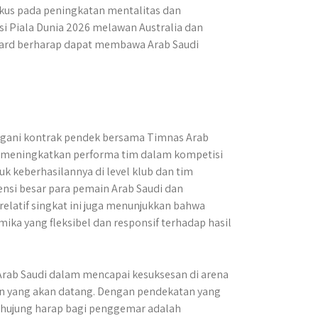
fokus pada peningkatan mentalitas dan
asi Piala Dunia 2026 melawan Australia dan
enard berharap dapat membawa Arab Saudi
gani kontrak pendek bersama Timnas Arab
ta meningkatkan performa tim dalam kompetisi
k keberhasilannya di level klub dan tim
si besar para pemain Arab Saudi dan
relatif singkat ini juga menunjukkan bahwa
ika yang fleksibel dan responsif terhadap hasil
rab Saudi dalam mencapai kesuksesan di arena
en yang akan datang. Dengan pendekatan yang
hujung harap bagi penggemar adalah