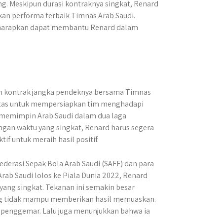
. Meskipun durasi kontraknya singkat, Renard
n performa terbaik Timnas Arab Saudi.
harapkan dapat membantu Renard dalam
n kontrak jangka pendeknya bersama Timnas
batas untuk mempersiapkan tim menghadapi
 memimpin Arab Saudi dalam dua laga
engan waktu yang singkat, Renard harus segera
f untuk meraih hasil positif.
Federasi Sepak Bola Arab Saudi (SAFF) dan para
ab Saudi lolos ke Piala Dunia 2022, Renard
ang singkat. Tekanan ini semakin besar
ng tidak mampu memberikan hasil memuaskan.
enggemar. Lalu juga menunjukkan bahwa ia