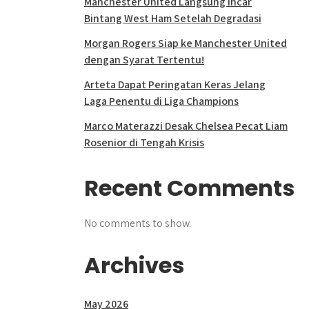
Manchester United Langsung Incar
Bintang West Ham Setelah Degradasi
Morgan Rogers Siap ke Manchester United
dengan Syarat Tertentu!
Arteta Dapat Peringatan Keras Jelang
Laga Penentu di Liga Champions
Marco Materazzi Desak Chelsea Pecat Liam
Rosenior di Tengah Krisis
Recent Comments
No comments to show.
Archives
May 2026