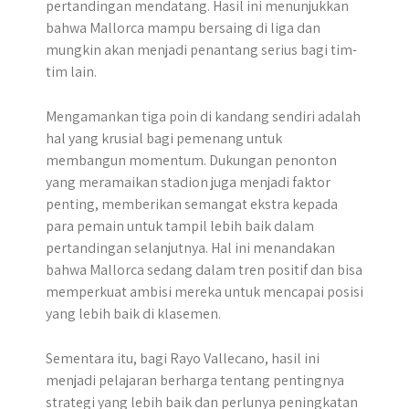
pertandingan mendatang. Hasil ini menunjukkan
bahwa Mallorca mampu bersaing di liga dan
mungkin akan menjadi penantang serius bagi tim-
tim lain.
Mengamankan tiga poin di kandang sendiri adalah
hal yang krusial bagi pemenang untuk
membangun momentum. Dukungan penonton
yang meramaikan stadion juga menjadi faktor
penting, memberikan semangat ekstra kepada
para pemain untuk tampil lebih baik dalam
pertandingan selanjutnya. Hal ini menandakan
bahwa Mallorca sedang dalam tren positif dan bisa
memperkuat ambisi mereka untuk mencapai posisi
yang lebih baik di klasemen.
Sementara itu, bagi Rayo Vallecano, hasil ini
menjadi pelajaran berharga tentang pentingnya
strategi yang lebih baik dan perlunya peningkatan