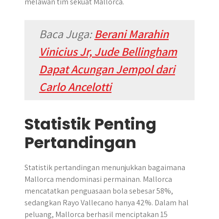
melawan tim sekuat Mallorca.
Baca Juga:
Berani Marahin
Vinicius Jr, Jude Bellingham
Dapat Acungan Jempol dari
Carlo Ancelotti
Statistik Penting
Pertandingan
Statistik pertandingan menunjukkan bagaimana
Mallorca mendominasi permainan. Mallorca
mencatatkan penguasaan bola sebesar 58%,
sedangkan Rayo Vallecano hanya 42%. Dalam hal
peluang, Mallorca berhasil menciptakan 15