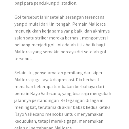
bagi para pendukung di stadion.
Gol tersebut lahir setelah serangan terencana
yang dimulai dari lini tengah. Pemain Mallorca
menunjukkan kerja sama yang baik, dan akhirnya
salah satu striker mereka berhasil mengonversi
peluang menjadi gol. Ini adalah titik balik bagi
Mallorca yang semakin percaya diri setelah gol
tersebut.
Selain itu, penyelamatan gemilang dari kiper
Mallorca juga layak diapresiasi. Dia berhasil
menahan beberapa tembakan berbahaya dari
pemain Rayo Vallecano, yang bisa saja mengubah
jalannya pertandingan. Ketegangan di laga ini
meningkat, terutama di akhir babak kedua ketika
Rayo Vallecano mencoba untuk menyamakan
kedudukan, tetapi mereka gagal menemukan
celah di pertahanan Mallorca.