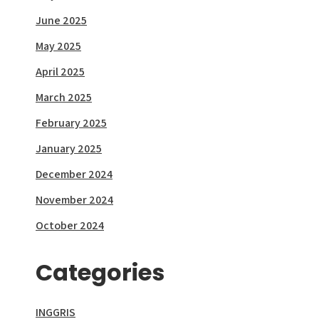
June 2025
May 2025
April 2025
March 2025
February 2025
January 2025
December 2024
November 2024
October 2024
Categories
INGGRIS