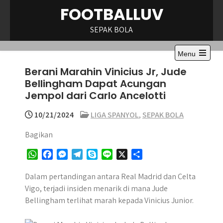
Skip
FOOTBALLUV
to
content
SEPAK BOLA
Menu
Berani Marahin Vinicius Jr, Jude
Bellingham Dapat Acungan
Jempol dari Carlo Ancelotti
10/21/2024
LIGA SPANYOL
,
SEPAK BOLA
Bagikan
W
F
M
T
S
L
X
S
h
a
e
e
k
i
h
a
c
s
l
y
n
a
Dalam pertandingan antara Real Madrid dan Celta
t
e
s
e
p
e
r
Vigo, terjadi insiden menarik di mana Jude
s
b
e
g
e
e
Bellingham terlihat marah kepada Vinicius Junior.
A
o
n
r
p
o
g
a