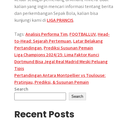
kalian yang ingin mencari informasi tentang berita
dan perkembangan Sepak Bola, kalian bisa
kunjungi kami di
LIGA PRANCIS
.
Tags:
Analisis Performa Tim
,
FOOTBALLUV
,
Head-
to-Head: Sejarah Pertemuan
,
Latar Belakang
Pertandingan
,
Prediksi Susunan Pemain
Post
Liga Champions 2024/25: Lima Faktor Kunci
Dortmund Bisa Jegal Real Madrid Meski Peluang
navigation
Tipis
Pertandingan Antara Montpellier vs Toulouse:
Pratinjau, Prediksi, & Susunan Pemain
Search
Search
Recent Posts