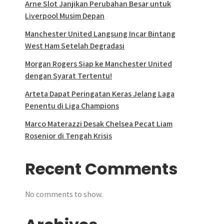
Arne Slot Janjikan Perubahan Besar untuk
Liverpool Musim Depan
Manchester United Langsung Incar Bintang
West Ham Setelah Degradasi
Morgan Rogers Siap ke Manchester United
dengan Syarat Tertentu!
Arteta Dapat Peringatan Keras Jelang Laga
Penentu di Liga Champions
Marco Materazzi Desak Chelsea Pecat Liam
Rosenior di Tengah Krisis
Recent Comments
No comments to show.