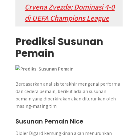
Crvena Zvezda: Dominasi 4-0
di UEFA Champions League
Prediksi Susunan
Pemain
Berdasarkan analisis terakhir mengenai performa
dan cedera pemain, berikut adalah susunan
pemain yang diperkirakan akan diturunkan oleh
masing-masing tim:
Susunan Pemain Nice
Didier Digard kemungkinan akan menurunkan