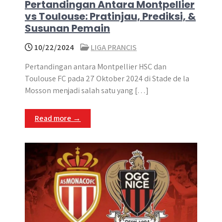
Pertandingan Antara Montpellier
vs Toulouse: Pratinjau, Prediksi, &
Susunan Pemain
10/22/2024
LIGA PRANCIS
Pertandingan antara Montpellier HSC dan
Toulouse FC pada 27 Oktober 2024 di Stade de la
Mosson menjadi salah satu yang […]
Read more →