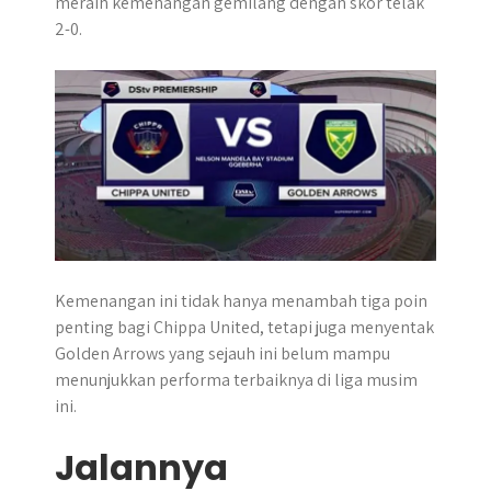
meraih kemenangan gemilang dengan skor telak
p
k
e
m
2-0.
r
Kemenangan ini tidak hanya menambah tiga poin
penting bagi Chippa United, tetapi juga menyentak
Golden Arrows yang sejauh ini belum mampu
menunjukkan performa terbaiknya di liga musim
ini.
Jalannya