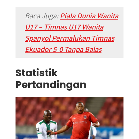
Baca Juga:
Piala Dunia Wanita
U17 – Timnas U17 Wanita
Spanyol Permalukan Timnas
Ekuador 5-0 Tanpa Balas
Statistik
Pertandingan