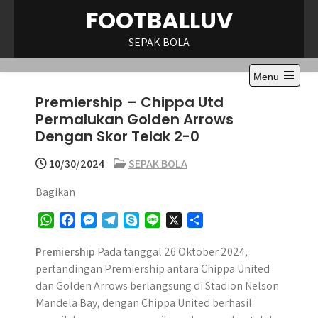
Skip
FOOTBALLUV
to
content
SEPAK BOLA
Menu
Open
Premiership – Chippa Utd
the
main
Permalukan Golden Arrows
menu
Dengan Skor Telak 2-0
10/30/2024
SEPAK BOLA
Bagikan
W
F
M
T
S
L
X
S
h
a
e
e
k
i
h
a
c
s
l
y
n
a
Premiership
Pada tanggal 26 Oktober 2024,
t
e
s
e
p
e
r
pertandingan Premiership antara Chippa United
s
b
e
g
e
e
dan Golden Arrows berlangsung di Stadion Nelson
A
o
n
r
Mandela Bay, dengan Chippa United berhasil
p
o
g
a