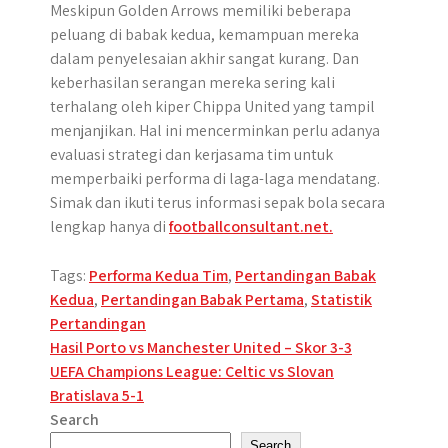
Meskipun Golden Arrows memiliki beberapa
peluang di babak kedua, kemampuan mereka
dalam penyelesaian akhir sangat kurang. Dan
keberhasilan serangan mereka sering kali
terhalang oleh kiper Chippa United yang tampil
menjanjikan. Hal ini mencerminkan perlu adanya
evaluasi strategi dan kerjasama tim untuk
memperbaiki performa di laga-laga mendatang.
Simak dan ikuti terus informasi sepak bola secara
lengkap hanya di
footballconsultant.net.
Tags:
Performa Kedua Tim
,
Pertandingan Babak
Kedua
,
Pertandingan Babak Pertama
,
Statistik
Pertandingan
Post
Hasil Porto vs Manchester United – Skor 3-3
UEFA Champions League: Celtic vs Slovan
navigation
Bratislava 5-1
Search
Search