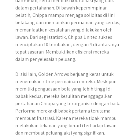
dan efektif, serta memiliki koordinasi yang baik
dalam pertahanan. Di bawah kepemimpinan
pelatih, Chippa mampu menjaga soliditas di lini
belakang dan memainkan permainan yang cerdas,
memanfaatkan kesalahan yang dilakukan oleh
lawan. Dari segi statistik, Chippa United sukses
menciptakan 10 tembakan, dengan 4 di antaranya
tepat sasaran. Membuktikan efisiensi mereka
dalam penyelesaian peluang.
Di sisi lain, Golden Arrows berjuang keras untuk
menemukan ritme permainan mereka. Meskipun
memiliki penguasaan bola yang lebih tinggi di
babak kedua, mereka kesulitan menggagalkan
pertahanan Chippa yang terorganisir dengan baik.
Performa mereka di babak pertama terutama
membuat frustrasi. Karena mereka tidak mampu
melakukan tekanan yang berarti terhadap lawan
dan membuat peluang aksi yang signifikan.