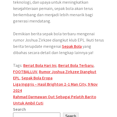
teknologi, dan upaya untuk meningkatkan
kesejahteraan pemain, sepak bola akan terus
berkembang dan menjadi lebih menarik bagi
generasi mendatang.
Demikian berita sepak bola terbaru mengenai
rumor Joshua Zirkzee diangkut klub EPL. Ikuti terus
berita terupdate mengenai
Sepak Bola
yang
dibahas secara detail dan lengkap lainnya ya!
Tags:
Beriat Bola Hari Ini
,
Beriat Bola Terbaru
,
FOOTBALLUV
,
Rumor Joshua Zirkzee Diangkut
EPL
,
Sepak Bola Eropa
Post
Liga Inggris – Hasil Brighton 2-1 Man City, 9 Nov
2024
navigation
Rahmad Darmawan Out Sebagai Pelatih Barito
Untuk Ambil Cuti
Search
Search