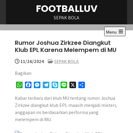
Skip
FOOTBALLUV
to
content
SEPAK BOLA
Menu
Open
Rumor Joshua Zirkzee Diangkut
the
main
Klub EPL Karena Melempem di MU
menu
11/26/2024
SEPAK BOLA
Bagikan
W
F
M
T
S
L
X
S
h
a
e
e
k
i
h
a
c
s
l
y
n
a
Kabar terbaru dari klub MU tentang rumor Joshua
t
e
s
e
p
e
r
Zirkzee diangkut klub EPL maasih menjadi misteri,
s
b
e
g
e
e
anggapan ini berdasarkan performa yang
A
o
n
r
melempem di MU.
p
o
g
a
p
k
e
m