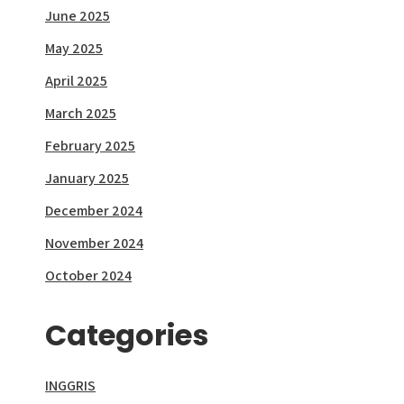
June 2025
May 2025
April 2025
March 2025
February 2025
January 2025
December 2024
November 2024
October 2024
Categories
INGGRIS