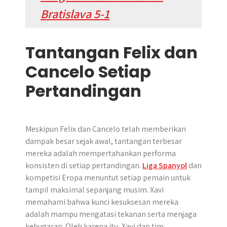
Bratislava 5-1
Tantangan Felix dan
Cancelo Setiap
Pertandingan
Meskipun Felix dan Cancelo telah memberikan
dampak besar sejak awal, tantangan terbesar
mereka adalah mempertahankan performa
konsisten di setiap pertandingan.
Liga Spanyol
dan
kompetisi Eropa menuntut setiap pemain untuk
tampil maksimal sepanjang musim. Xavi
memahami bahwa kunci kesuksesan mereka
adalah mampu mengatasi tekanan serta menjaga
kebugaran. Oleh karena itu, Xavi dan tim