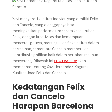
r
Xavi menyoroti kualitas individu yang dimiliki Felix
dan Cancelo, yang dianggapnya bisa
meningkatkan performa tim secara keseluruhan.
Felix, dengan kreativitas dan kemampuan
mencetak golnya, menunjukkan fleksibilitas dalam
permainan, sementara Cancelo memberikan
kontribusi signifikan baik dalam bertahan maupun
menyerang. Dibawah ini
FOOTBALLUV
akan
membahas tentang Xavi Hernandez: Kagumi
Kualitas Joao Felix dan Cancelo.
Kedatangan Felix
dan Cancelo
Harapan Barcelona