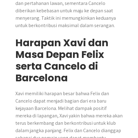
dan pertahanan lawan, sementara Cancelo
diberikan kebebasan untuk maju ke depan saat
menyerang. Taktik ini memungkinkan keduanya
untuk berkontribusi maksimal dalam serangan.
Harapan Xavi dan
Masa Depan Felix
serta Cancelo di
Barcelona
Xavi memiliki harapan besar bahwa Felix dan
Cancelo dapat menjadi bagian dari era baru
kejayaan Barcelona. Melihat dampak positif
mereka di lapangan, Xavi yakin bahwa mereka akan
terus berkembang dan berkontribusi untuk klub
dalam jangka panjang. Felix dan Cancelo dianggap
sebagai dua pemain yang dapat membantu