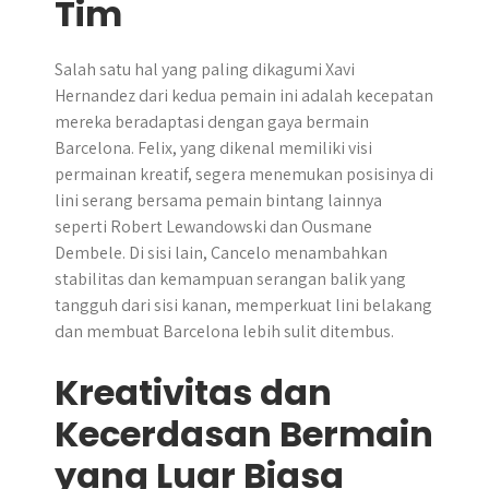
Tim
Salah satu hal yang paling dikagumi Xavi
Hernandez dari kedua pemain ini adalah kecepatan
mereka beradaptasi dengan gaya bermain
Barcelona. Felix, yang dikenal memiliki visi
permainan kreatif, segera menemukan posisinya di
lini serang bersama pemain bintang lainnya
seperti Robert Lewandowski dan Ousmane
Dembele. Di sisi lain, Cancelo menambahkan
stabilitas dan kemampuan serangan balik yang
tangguh dari sisi kanan, memperkuat lini belakang
dan membuat Barcelona lebih sulit ditembus.
Kreativitas dan
Kecerdasan Bermain
yang Luar Biasa