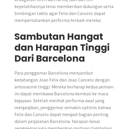
kepelatihannya terus memberikan dukungan serta
bimbingan taktis agar Felix dan Cancelo dapat
mempertahankan performa terbaik mereka.
Sambutan Hangat
dan Harapan Tinggi
Dari Barcelona
Para penggemar Barcelona menyambut
kedatangan Joao Felix dan Joao Cancelo dengan
antusiasme tinggi. Mereka berharap kedua pemain
ini dapat membawa Barcelona kembali ke masa
kejayaan. Setelah melihat performa awal yang
menjanjikan, penggemar semakin optimis bahwa
Felix dan Cancelo dapat menjadi bagian penting
dalam perjalanan Barcelona. Harapan besar
penggemar juga memberikan motivasi tambahan