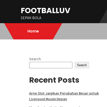
Skip
FOOTBALLUV
to
content
SEPAK BOLA
Home
Search
Search
Recent Posts
Arne Slot Janjikan Perubahan Besar untuk
Liverpool Musim Depan