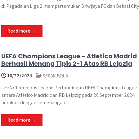
di Pegadaian Liga 2 mempertemukan Sriwijaya FC dan Bekasi City
[…]
Read more →
UEFA Champions League – Atletico Madrid
Berhasil Menang Tipis 2-1 Atas RB Leipzig
10/22/2024
SEPAK BOLA
UEFA Champions League Pertandingan UEFA Champions League
antara Atlético Madrid dan RB Leipzig pada 20 September 2024
berakhir dengan kemenangan […]
Read more →