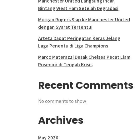
Manchester United Langsung Incar
Bintang West Ham Setelah Degradasi
Morgan Rogers Siap ke Manchester United
dengan Syarat Tertentu!
Arteta Dapat Peringatan Keras Jelang
Laga Penentu di Liga Champions
Marco Materazzi Desak Chelsea Pecat Liam
Rosenior di Tengah Krisis
Recent Comments
No comments to show.
Archives
May 2026