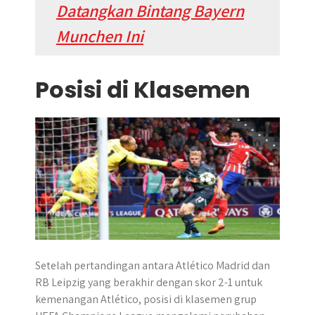
Datangkan Bintang Bayern
Munchen Ini
Posisi di Klasemen
Setelah pertandingan antara Atlético Madrid dan
RB Leipzig yang berakhir dengan skor 2-1 untuk
kemenangan Atlético, posisi di klasemen grup