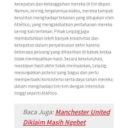
kecepatan dan ketangguhan mereka di lini depan.
Namun, seiring berjalannya waktu, mereka tampak
kesulitan menghadapi tekanan yang ditujukan oleh
Atlético, yang mengakibatkan pertahanan mereka
sering kali tertekan. Pihak Leipzig juga
membutuhkan lebih banyak kreativitas dan
ketepatan dalam penyelesaian akhir karena
beberapa peluang yang dihasilkan di babak kedua
tidak membuahkan hasil. Secara keseluruhan,
meskipun hasil akhir tidak memuaskan, Leipzig
menunjukkan potensi yang bagus dan perlu
memperbaiki konsistensi serta daya tahan mereka
dalam menghadapi tim-tim dengan intensitas
tinggi seperti Atlético.
Baca Juga:
Manchester United
Diklaim Masih Ngebet