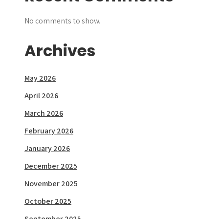
No comments to show.
Archives
May 2026
April 2026
March 2026
February 2026
January 2026
December 2025
November 2025
October 2025
September 2025