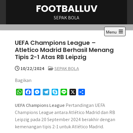
Skip
FOOTBALLUV
to
content
SEPAK BOLA
Menu
Open
UEFA Champions League –
the
main
Atletico Madrid Berhasil Menang
menu
Tipis 2-1 Atas RB Leipzig
10/22/2024
SEPAK BOLA
Bagikan
W
F
M
T
S
L
X
S
h
a
e
e
k
i
h
a
c
s
l
y
n
a
UEFA Champions League
Pertandingan UEFA
t
e
s
e
p
e
r
Champions League antara Atlético Madrid dan RB
s
b
e
g
e
e
Leipzig pada 20 September 2024 berakhir dengan
A
o
n
r
kemenangan tipis 2-1 untuk Atlético Madrid.
p
o
g
a