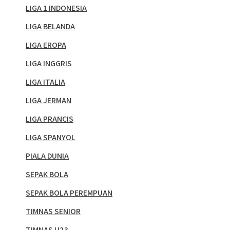
LIGA 1 INDONESIA
LIGA BELANDA
LIGA EROPA
LIGA INGGRIS
LIGA ITALIA
LIGA JERMAN
LIGA PRANCIS
LIGA SPANYOL
PIALA DUNIA
SEPAK BOLA
SEPAK BOLA PEREMPUAN
TIMNAS SENIOR
TIMNAS U23