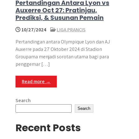
Pertandingan Antara Lyon vs
Auxerre Oct 27: Pratinjau,
Prediksi, & Susunan Pemain
10/27/2024
LIGA PRANCIS
Pertandingan antara Olympique Lyon dan AJ
Auxerre pada 27 Oktober 2024 di Stadion
Groupama menjadi sorotan utama bagi para
penggemar […]
Read more →
Search
Search
Recent Posts