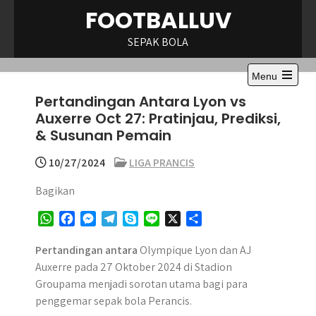
Skip
FOOTBALLUV
to
content
SEPAK BOLA
Menu
Open
Pertandingan Antara Lyon vs
the
main
Auxerre Oct 27: Pratinjau, Prediksi,
menu
& Susunan Pemain
10/27/2024
LIGA PRANCIS
Bagikan
W
F
M
T
S
L
X
S
h
a
e
e
k
i
h
a
c
s
l
y
n
a
Pertandingan antara
Olympique Lyon dan AJ
t
e
s
e
p
e
r
Auxerre pada 27 Oktober 2024 di Stadion
s
b
e
g
e
e
Groupama menjadi sorotan utama bagi para
A
o
n
r
penggemar sepak bola Perancis.
p
o
g
a