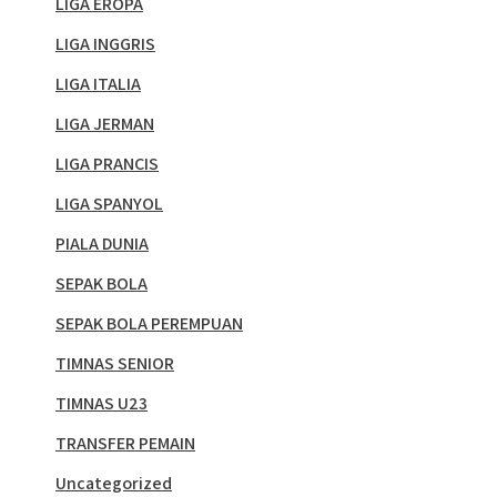
LIGA EROPA
LIGA INGGRIS
LIGA ITALIA
LIGA JERMAN
LIGA PRANCIS
LIGA SPANYOL
PIALA DUNIA
SEPAK BOLA
SEPAK BOLA PEREMPUAN
TIMNAS SENIOR
TIMNAS U23
TRANSFER PEMAIN
Uncategorized