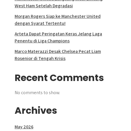
West Ham Setelah Degradasi
Morgan Rogers Siap ke Manchester United
dengan Syarat Tertentu!
Arteta Dapat Peringatan Keras Jelang Laga
Penentu di Liga Champions
Marco Materazzi Desak Chelsea Pecat Liam
Rosenior di Tengah Krisis
Recent Comments
No comments to show.
Archives
May 2026