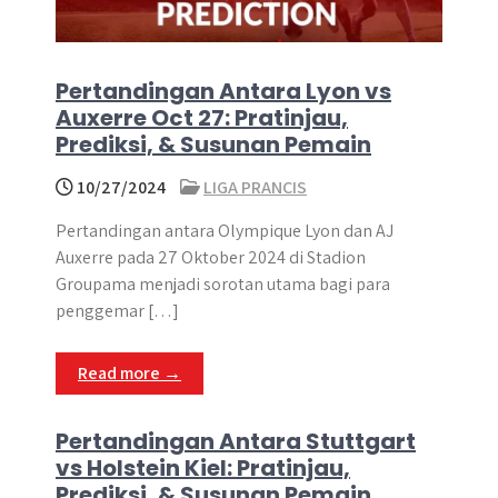
Pertandingan Antara Lyon vs
Auxerre Oct 27: Pratinjau,
Prediksi, & Susunan Pemain
10/27/2024
LIGA PRANCIS
Pertandingan antara Olympique Lyon dan AJ
Auxerre pada 27 Oktober 2024 di Stadion
Groupama menjadi sorotan utama bagi para
penggemar […]
Read more →
Pertandingan Antara Stuttgart
vs Holstein Kiel: Pratinjau,
Prediksi, & Susunan Pemain